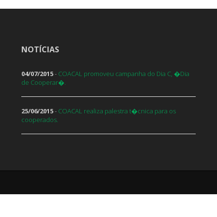
NOTÍCIAS
04/07/2015
-
COACAL promoveu campanha do Dia C, �Dia
de Cooperar�.
25/06/2015
-
COACAL realiza palestra t�cnica para os
cooperados.