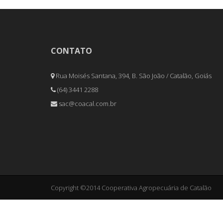
CONTATO
Rua Moisés Santana, 394, B. São João / Catalão, Goiás
(64) 3441 2288
sac@coacal.com.br
Copyright ©2014 Cooperativa Agropecuária de Catalão